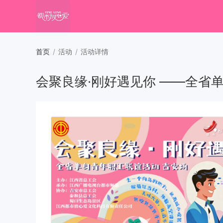
首页
/
活动
/
活动详情
会聚良缘·刚好遇见你 ——全省