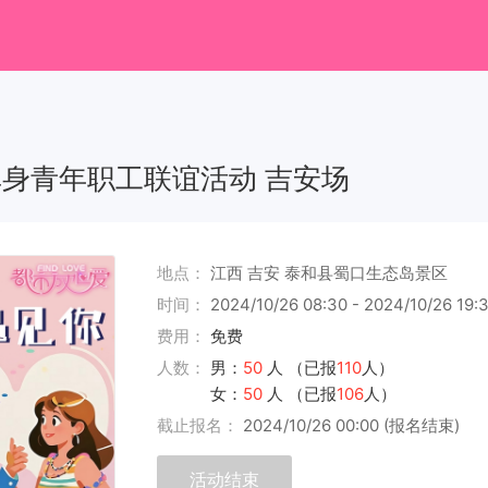
单身青年职工联谊活动 吉安场
地点：
江西 吉安 泰和县蜀口生态岛景区
时间：
2024/10/26 08:30 - 2024/10/26 19:
费用：
免费
人数：
男：
50
人 （已报
110
人）
女：
50
人 （已报
106
人）
截止报名：
2024/10/26 00:00 (报名结束)
活动结束