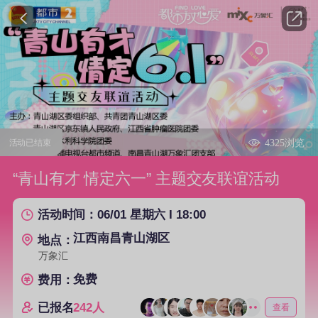
4325浏览
活动已结束
“青山有才 情定六一” 主题交友联谊活动
06/01 星期六 I 18:00
活动时间：
江西南昌青山湖区
地点：
万象汇
免费
费用：
已报名
242人
查看